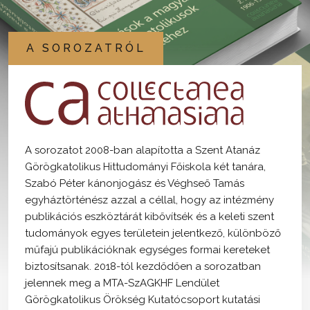
A SOROZATRÓL
A sorozatot 2008-ban alapította a Szent Atanáz
Görögkatolikus Hittudományi Főiskola két tanára,
Szabó Péter kánonjogász és Véghseő Tamás
egyháztörténész azzal a céllal, hogy az intézmény
publikációs eszköztárát kibővítsék és a keleti szent
tudományok egyes területein jelentkező, különböző
műfajú publikációknak egységes formai kereteket
biztosítsanak. 2018-tól kezdődően a sorozatban
jelennek meg a MTA-SzAGKHF Lendület
Görögkatolikus Örökség Kutatócsoport kutatási