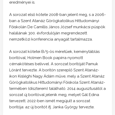
eredményei is.
A sorozat első kötete 2008-ban jelent meg, s a 2006-
ban a Szent Atanáz Görögkatolikus Hittudományi
Főiskolán De Camillis János József munkácsi püspök
halálának 300. évfordulóján megrendezett
nemzetközi konferencia anyagát tartalmazza.
A sorozat kötetei B/5-ös méretűek, keménytáblás
borítóval, Holmen Book papírra nyomott
cérnakötéses belívvel. A sorozat borítóját Pamuk
Lóránt tervezte. A borítón szereplő Szent Atanáz-
ikon Kisléghi Nagy Ádám műve, mely a Szent Atanáz
Görögkatolikus Hittudományi Főiskola Szent Atanáz-
termében (díszterem) található. 2014 augusztusától a
sorozat új borítóval jelenik meg, melyet Gál Edina
tervezett. 2022-ben ismét megújult a sorozat
borítója: az új borítót ifj. Janka György tervezte.