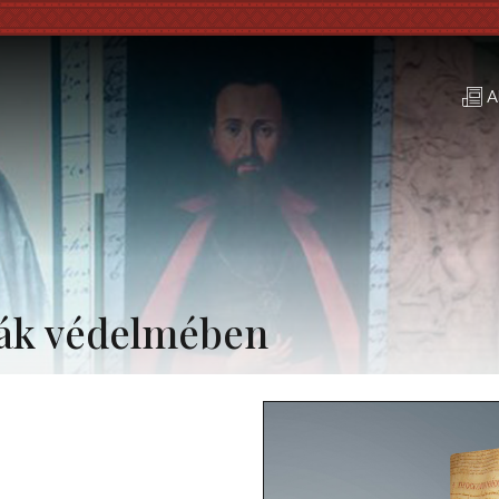
A
ták védelmében