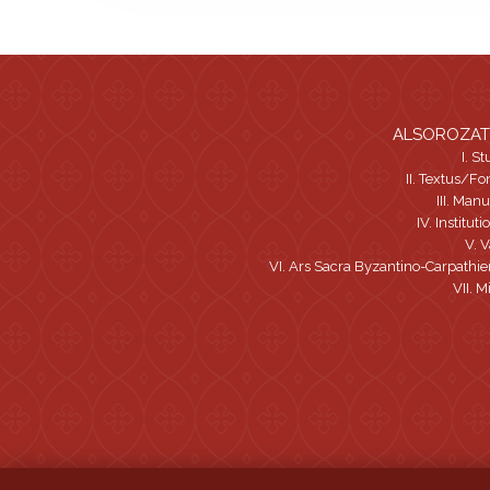
ALSOROZA
I. S
II. Textus/Fo
III. Manu
IV. Institut
V. V
VI. Ars Sacra Byzantino-Carpathie
VII. M