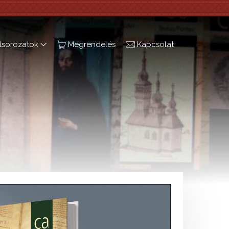
lsorozatok
Megrendelés
Kapcsolat