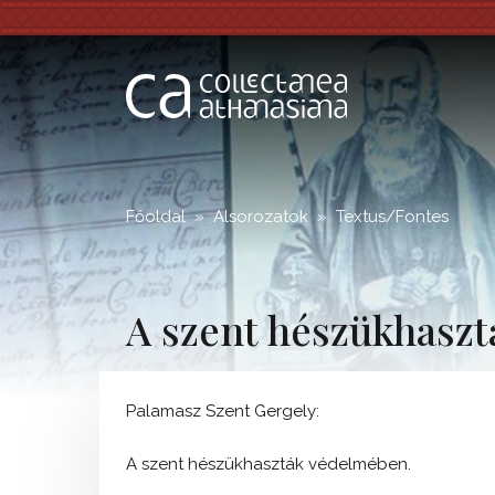
;
Főoldal
Alsorozatok
Textus/Fontes
A szent hészükhasz
Palamasz Szent Gergely:
A szent hészükhaszták védelmében.