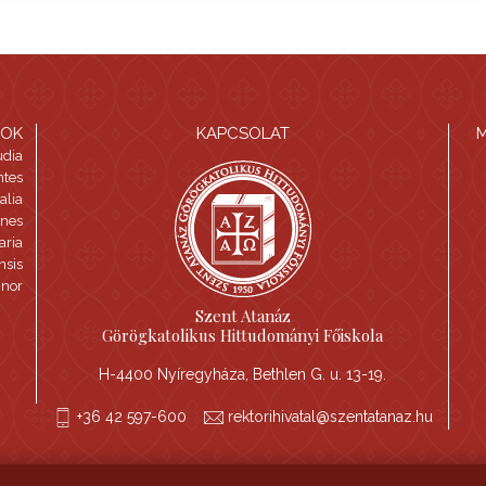
TOK
KAPCSOLAT
tudia
ntes
alia
iones
aria
nsis
inor
Szent Atanáz
Görögkatolikus Hittudományi Főiskola
H-4400 Nyíregyháza, Bethlen G. u. 13-19.
+36 42 597-600
rektorihivatal@szentatanaz.hu