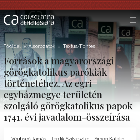
;
Főoldal
Alsorozatok
Textus/Fontes
Források a magyarországi
görögkatolikus parókiák
történetéhez. Az egri
egyházmegye területén
szolgáló görögkatolikus papok
1741. évi javadalom-összeírása
Véghseő Tamás – Terdik Szilveszter – Simon Katalin: